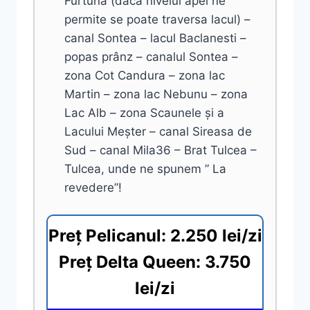
Furtuna (dacă nivelul apei ne
permite se poate traversa lacul) –
canal Sontea – lacul Baclanesti –
popas prânz – canalul Sontea –
zona Cot Candura – zona lac
Martin – zona lac Nebunu – zona
Lac Alb – zona Scaunele și a
Lacului Meșter – canal Sireasa de
Sud – canal Mila36 – Brat Tulcea –
Tulcea, unde ne spunem ” La
revedere”!
Preț Pelicanul: 2.250 lei/zi
Preț Delta Queen: 3.750
lei/zi