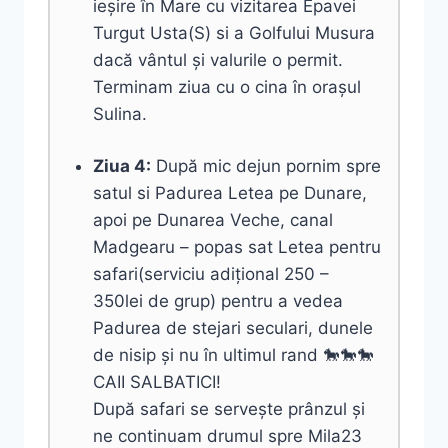
ieșire în Mare cu vizitarea Epavei
Turgut Usta(S) si a Golfului Musura
dacă vântul și valurile o permit.
Terminam ziua cu o cina în orașul
Sulina.
Ziua 4:
După mic dejun pornim spre
satul si Padurea Letea pe Dunare,
apoi pe Dunarea Veche, canal
Madgearu – popas sat Letea pentru
safari(serviciu adițional 250 –
350lei de grup) pentru a vedea
Padurea de stejari seculari, dunele
de nisip și nu în ultimul rand 🐎🐎🐎
CAII SALBATICI!
După safari se servește prânzul și
ne continuam drumul spre Mila23