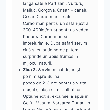
lângă satele Partizani, Vulturu,
Maliuc, Gorgova, Crisan – canalul
Crisan Caraorman – satul
Caraorman pentru un safari(extra
300-400lei/grup) pentru a vedea
Padurea Caraorman si
imprejurimile. După safari servim
cină și cu puțin noroc putem
surprinde un apus frumos în
mijlocul naturii.
Ziua 2
: Servim micul dejun și
pornim spre Sulina.
popas de 2-3 ore pentru a vizita
orașul și plaja semi-salbatica.
Opțiune extra: excursie la apus in
Golful Musura, Varsarea Dunarii in
Marea Neagră, Farul Vechi – Farul