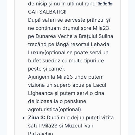
de nisip și nu în ultimul rand 🐎🐎🐎
CAII SALBATICI!
După safari se servește prânzul și
ne continuam drumul spre Mila23
pe Dunarea Veche a Brațului Sulina
trecând pe lângă resortul Lebada
Luxury(optional se poate servi un
bufet suedez cu multe tipuri de
peste și carne).
Ajungem la Mila23 unde putem
viziona un superb apus pe Lacul
Ligheanca și putem servi o cina
delicioasa la o pensiune
agroturistica(optional).
Ziua 3
: După mic dejun puteți vizita
satul Mila23 si Muzeul Ivan
Patzaichin.