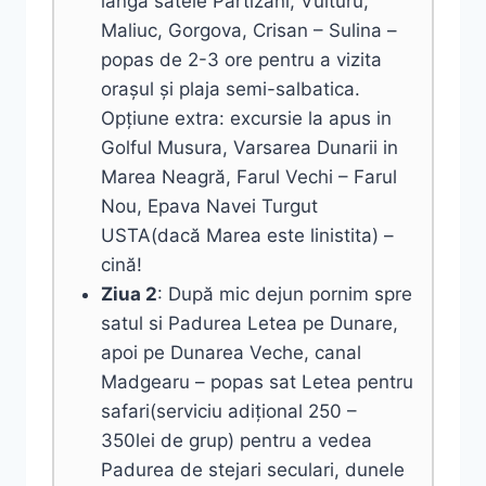
lângă satele Partizani, Vulturu,
Maliuc, Gorgova, Crisan – Sulina –
popas de 2-3 ore pentru a vizita
orașul și plaja semi-salbatica.
Opțiune extra: excursie la apus in
Golful Musura, Varsarea Dunarii in
Marea Neagră, Farul Vechi – Farul
Nou, Epava Navei Turgut
USTA(dacă Marea este linistita) –
cină!
Ziua 2
: După mic dejun pornim spre
satul si Padurea Letea pe Dunare,
apoi pe Dunarea Veche, canal
Madgearu – popas sat Letea pentru
safari(serviciu adițional 250 –
350lei de grup) pentru a vedea
Padurea de stejari seculari, dunele