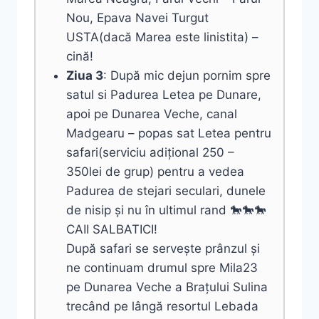
Nou, Epava Navei Turgut
USTA(dacă Marea este linistita) –
cină!
Ziua 3
: După mic dejun pornim spre
satul si Padurea Letea pe Dunare,
apoi pe Dunarea Veche, canal
Madgearu – popas sat Letea pentru
safari(serviciu adițional 250 –
350lei de grup) pentru a vedea
Padurea de stejari seculari, dunele
de nisip și nu în ultimul rand 🐎🐎🐎
CAII SALBATICI!
După safari se servește prânzul și
ne continuam drumul spre Mila23
pe Dunarea Veche a Brațului Sulina
trecând pe lângă resortul Lebada