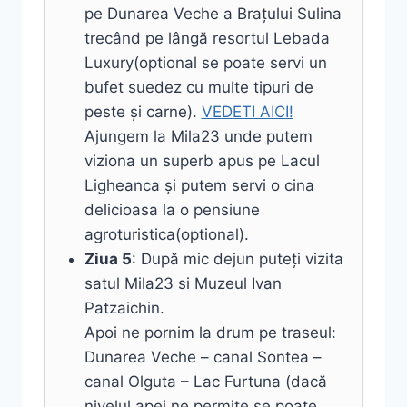
pe Dunarea Veche a Brațului Sulina
trecând pe lângă resortul Lebada
Luxury(optional se poate servi un
bufet suedez cu multe tipuri de
peste și carne).
VEDETI AICI!
Ajungem la Mila23 unde putem
viziona un superb apus pe Lacul
Ligheanca și putem servi o cina
delicioasa la o pensiune
agroturistica(optional).
Ziua 5
: După mic dejun puteți vizita
satul Mila23 si Muzeul Ivan
Patzaichin.
Apoi ne pornim la drum pe traseul:
Dunarea Veche – canal Sontea –
canal Olguta – Lac Furtuna (dacă
nivelul apei ne permite se poate