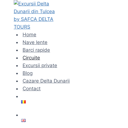
Skip
to
content
Home
Nave lente
Barci rapide
Circuite
Excursii private
Blog
Cazare Delta Dunarii
Contact