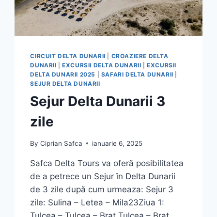
GRUPUL
DVS!
CIRCUIT DELTA DUNARII
|
CROAZIERE DELTA
DUNARII
|
EXCURSII DELTA DUNARII
|
EXCURSII
DELTA DUNARII 2025
|
SAFARI DELTA DUNARII
|
SEJUR DELTA DUNARII
Sejur Delta Dunarii 3
zile
By
Ciprian Safca
ianuarie 6, 2025
Safca Delta Tours va oferă posibilitatea
de a petrece un Sejur în Delta Dunarii
de 3 zile după cum urmeaza: Sejur 3
zile: Sulina – Letea – Mila23Ziua 1:
Tulcea – Tulcea – Brat Tulcea – Brat