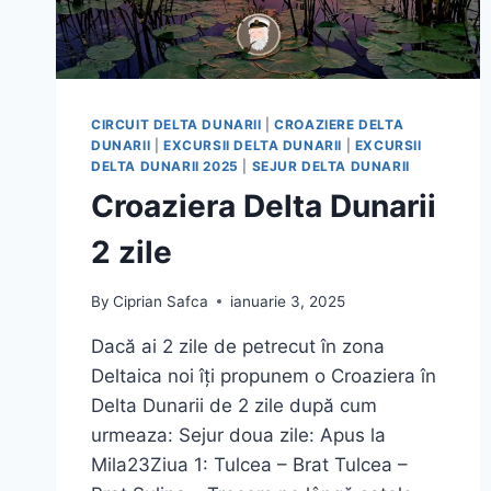
CIRCUIT DELTA DUNARII
|
CROAZIERE DELTA
DUNARII
|
EXCURSII DELTA DUNARII
|
EXCURSII
DELTA DUNARII 2025
|
SEJUR DELTA DUNARII
Croaziera Delta Dunarii
2 zile
By
Ciprian Safca
ianuarie 3, 2025
Dacă ai 2 zile de petrecut în zona
Deltaica noi îți propunem o Croaziera în
Delta Dunarii de 2 zile după cum
urmeaza: Sejur doua zile: Apus la
Mila23Ziua 1: Tulcea – Brat Tulcea –