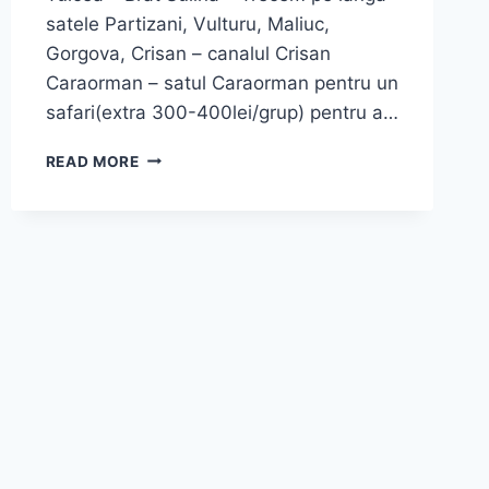
satele Partizani, Vulturu, Maliuc,
Gorgova, Crisan – canalul Crisan
Caraorman – satul Caraorman pentru un
safari(extra 300-400lei/grup) pentru a…
CROAZIERA
READ MORE
DELTA
DUNARII
4
ZILE