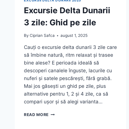
EXCURSII DELTA DUNARII 2025
Excursie Delta Dunarii
3 zile: Ghid pe zile
By
Ciprian Safca
august 1, 2025
Cauți o excursie delta dunarii 3 zile care
să îmbine natură, ritm relaxat și trasee
bine alese? E perioada ideală să
descoperi canalele înguste, lacurile cu
nuferi și satele pescărești, fără grabă.
Mai jos găsești un ghid pe zile, plus
alternative pentru 1, 2 și 4 zile, ca să
compari ușor și să alegi varianta…
EXCURSIE
READ MORE
DELTA
DUNARII