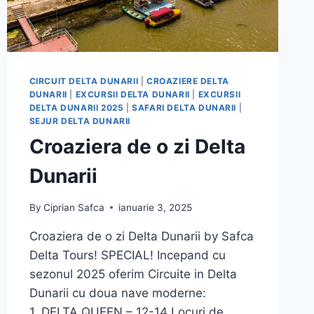
CIRCUIT DELTA DUNARII
|
CROAZIERE DELTA
DUNARII
|
EXCURSII DELTA DUNARII
|
EXCURSII
DELTA DUNARII 2025
|
SAFARI DELTA DUNARII
|
SEJUR DELTA DUNARII
Croaziera de o zi Delta
Dunarii
By
Ciprian Safca
ianuarie 3, 2025
Croaziera de o zi Delta Dunarii by Safca
Delta Tours! SPECIAL! Incepand cu
sezonul 2025 oferim Circuite in Delta
Dunarii cu doua nave moderne:
1. DELTA QUEEN – 12-14 Locuri de