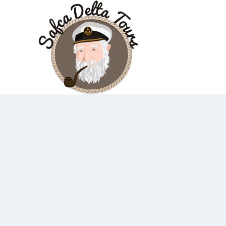
Skip
to
content