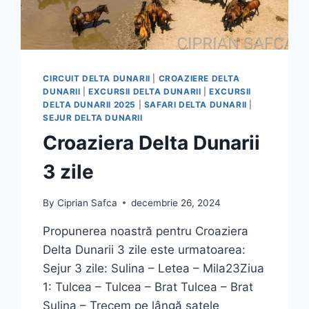
CIRCUIT DELTA DUNARII
|
CROAZIERE DELTA
DUNARII
|
EXCURSII DELTA DUNARII
|
EXCURSII
DELTA DUNARII 2025
|
SAFARI DELTA DUNARII
|
SEJUR DELTA DUNARII
Croaziera Delta Dunarii
3 zile
By
Ciprian Safca
decembrie 26, 2024
Propunerea noastră pentru Croaziera
Delta Dunarii 3 zile este urmatoarea:
Sejur 3 zile: Sulina – Letea – Mila23Ziua
1: Tulcea – Tulcea – Brat Tulcea – Brat
Sulina – Trecem pe lângă satele