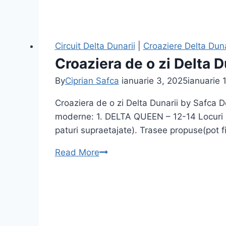
Circuit Delta Dunarii
|
Croaziere Delta Duna
Croaziera de o zi Delta D
By
Ciprian Safca
ianuarie 3, 2025
ianuarie 
Croaziera de o zi Delta Dunarii by Safca 
moderne: 1. DELTA QUEEN – 12-14 Locuri d
paturi supraetajate). Trasee propuse(pot
Croaziera
Read More
de
o
zi
Delta
Dunarii