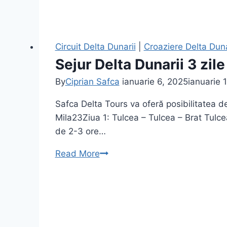
Circuit Delta Dunarii
|
Croaziere Delta Duna
Sejur Delta Dunarii 3 zile
By
Ciprian Safca
ianuarie 6, 2025
ianuarie 
Safca Delta Tours va oferă posibilitatea d
Mila23Ziua 1: Tulcea – Tulcea – Brat Tulce
de 2-3 ore…
Sejur
Read More
Delta
Dunarii
3
zile