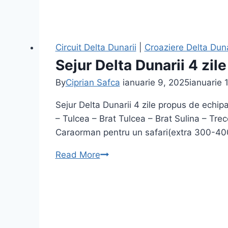
Circuit Delta Dunarii
|
Croaziere Delta Duna
Sejur Delta Dunarii 4 zile
By
Ciprian Safca
ianuarie 9, 2025
ianuarie 
Sejur Delta Dunarii 4 zile propus de echipa
– Tulcea – Brat Tulcea – Brat Sulina – Tre
Caraorman pentru un safari(extra 300-40
Sejur
Read More
Delta
Dunarii
4
zile