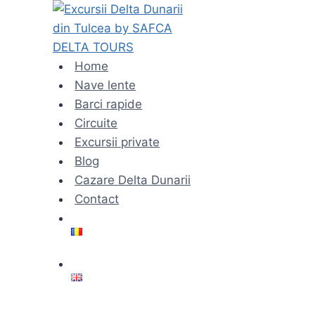
Skip
to
content
Home
Nave lente
Barci rapide
Circuite
Excursii private
Blog
Cazare Delta Dunarii
Contact