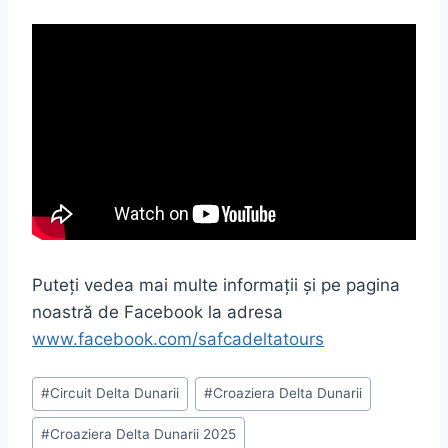
Puteți vedea mai multe informații și pe pagina
noastră de Facebook la adresa
www.facebook.com/safcadeltatours
Post
#
Circuit Delta Dunarii
#
Croaziera Delta Dunarii
Tags:
#
Croaziera Delta Dunarii 2025