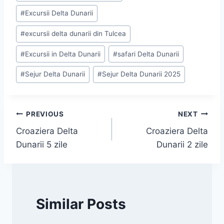
#
Excursii Delta Dunarii
#
excursii delta dunarii din Tulcea
#
Excursii in Delta Dunarii
#
safari Delta Dunarii
#
Sejur Delta Dunarii
#
Sejur Delta Dunarii 2025
Navigare
PREVIOUS
NEXT
Croaziera Delta
Croaziera Delta
în
Dunarii 5 zile
Dunarii 2 zile
articole
Similar Posts