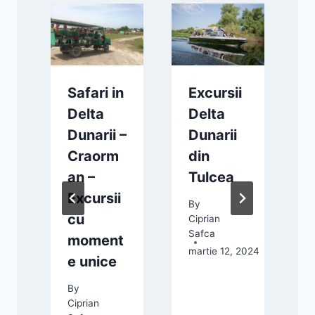
e
Safari in
Excursii
Delta
Delta
Dunarii –
Dunarii
Craorm
din
an –
Tulcea
C
S
&
Excursii
By
m
cu
Ciprian
Safca
moment
martie 12, 2024
e unice
By
025
Ciprian