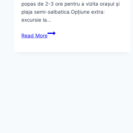
popas de 2-3 ore pentru a vizita orașul și
plaja semi-salbatica.Opțiune extra:
excursie la…
Croaziera
Read More
Delta
Dunarii
3
zile