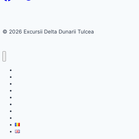
© 2026 Excursii Delta Dunarii Tulcea
Home
Nave lente
Barci rapide
Circuite
Excursii private
Blog
Cazare Delta Dunarii
Contact