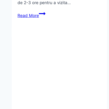
de 2-3 ore pentru a vizita…
Excursii
Read More
Delta
Dunarii
3
zile