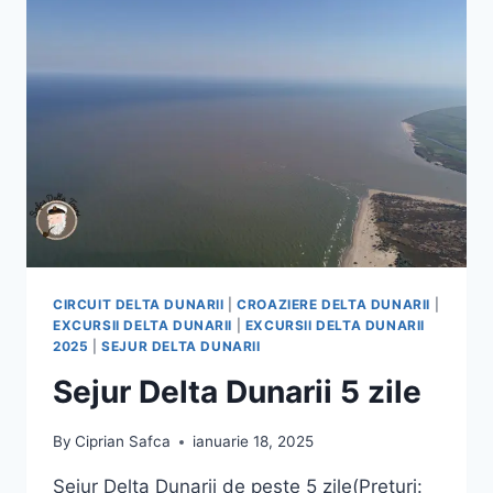
CIRCUIT DELTA DUNARII
|
CROAZIERE DELTA DUNARII
|
EXCURSII DELTA DUNARII
|
EXCURSII DELTA DUNARII
2025
|
SEJUR DELTA DUNARII
Sejur Delta Dunarii 5 zile
By
Ciprian Safca
ianuarie 18, 2025
Sejur Delta Dunarii de peste 5 zile(Preturi: