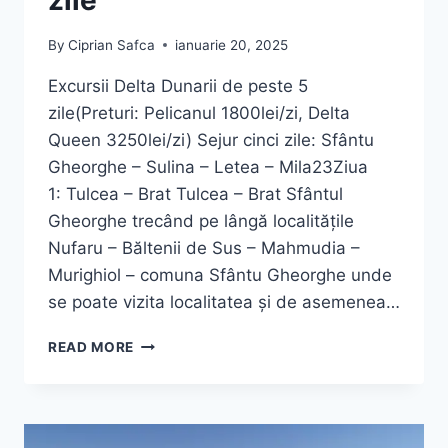
zile
By
Ciprian Safca
ianuarie 20, 2025
Excursii Delta Dunarii de peste 5
zile(Preturi: Pelicanul 1800lei/zi, Delta
Queen 3250lei/zi) Sejur cinci zile: Sfântu
Gheorghe – Sulina – Letea – Mila23Ziua
1: Tulcea – Brat Tulcea – Brat Sfântul
Gheorghe trecând pe lângă localitățile
Nufaru – Băltenii de Sus – Mahmudia –
Murighiol – comuna Sfântu Gheorghe unde
se poate vizita localitatea și de asemenea…
EXCURSII
READ MORE
DELTA
DUNARII
5
ZILE