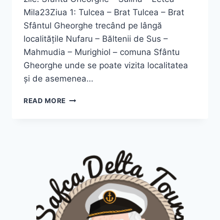
Mila23Ziua 1: Tulcea – Brat Tulcea – Brat
Sfântul Gheorghe trecând pe lângă
localitățile Nufaru – Băltenii de Sus –
Mahmudia – Murighiol – comuna Sfântu
Gheorghe unde se poate vizita localitatea
și de asemenea…
CROAZIERA
READ MORE
DELTA
DUNARII
5
ZILE