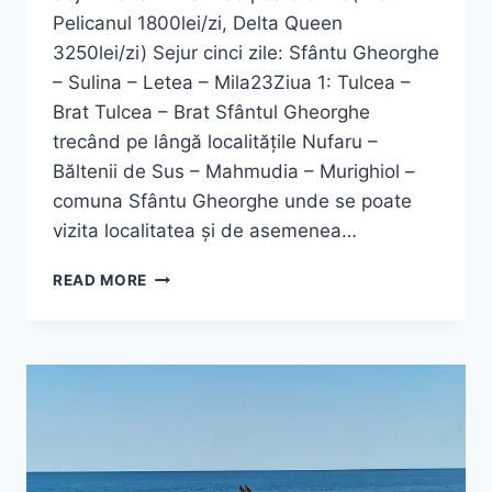
Pelicanul 1800lei/zi, Delta Queen
3250lei/zi) Sejur cinci zile: Sfântu Gheorghe
– Sulina – Letea – Mila23Ziua 1: Tulcea –
Brat Tulcea – Brat Sfântul Gheorghe
trecând pe lângă localitățile Nufaru –
Băltenii de Sus – Mahmudia – Murighiol –
comuna Sfântu Gheorghe unde se poate
vizita localitatea și de asemenea…
SEJUR
READ MORE
DELTA
DUNARII
5
ZILE