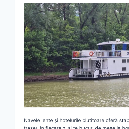
Navele lente și hotelurile plutitoare oferă stab
traseu în fiecare zi și te bucuri de mese la bo