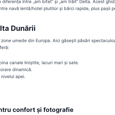
 diferența între „am bifat” și „am trăit” Delta. Acest ghid 
ntre navă lentă/hotel plutitor și bărci rapide, plus pașii 
lta Dunării
zone umede din Europa. Aici găsești păsări spectaculoase
feră:
na canale liniștite, lacuri mari și sate.
lorare dinamică.
nivelul apei.
ntru confort și fotografie