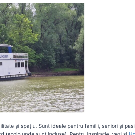
ilitate și spațiu. Sunt ideale pentru familii, seniori și pa
rd (acolo unde sunt incluse). Pentru inspirație, vezi și
Ho