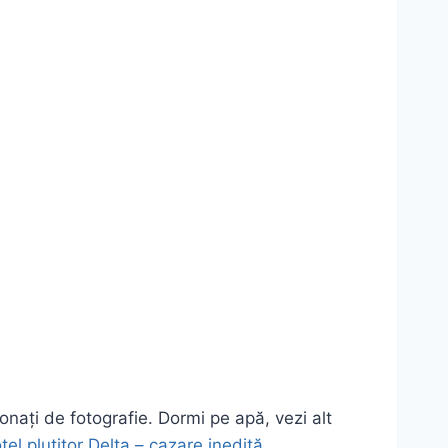
sionați de fotografie. Dormi pe apă, vezi alt
tel plutitor Delta – cazare inedită
.