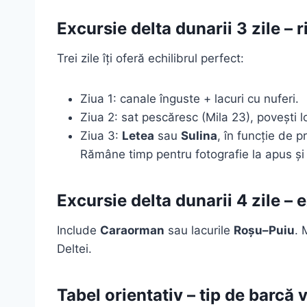
Excursie delta dunarii 3 zile – r
Trei zile îți oferă echilibrul perfect:
Ziua 1: canale înguste + lacuri cu nuferi.
Ziua 2: sat pescăresc (Mila 23), povești l
Ziua 3:
Letea
sau
Sulina
, în funcție de p
Rămâne timp pentru fotografie la apus și 
Excursie delta dunarii 4 zile – 
Include
Caraorman
sau lacurile
Roșu–Puiu
. 
Deltei.
Tabel orientativ – tip de barcă 