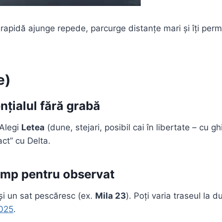
 rapidă ajunge repede, parcurge distanțe mari și îți permi
e)
ențialul fără grabă
 Alegi
Letea
(dune, stejari, posibil cai în libertate – cu g
act” cu Delta.
 timp pentru observat
și un sat pescăresc (ex.
Mila 23
). Poți varia traseul la d
2025
.