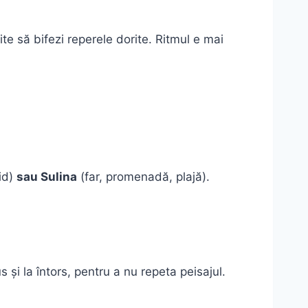
te să bifezi reperele dorite. Ritmul e mai
hid)
sau Sulina
(far, promenadă, plajă).
us și la întors, pentru a nu repeta peisajul.