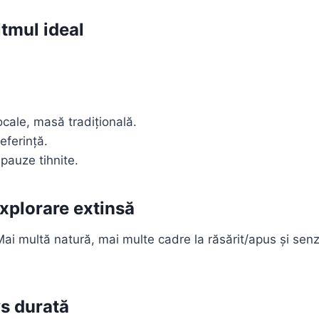
itmul ideal
ocale, masă tradițională.
referință.
pauze tihnite.
explorare extinsă
Mai multă natură, mai multe cadre la răsărit/apus și senzaț
vs durată