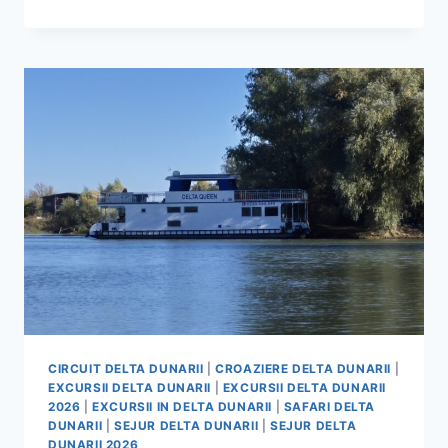
DELTA
DUNARII
2026
–
ALEGE
SAFCA
DELTA
TOURS:
NAVELE
PELICANUL
ȘI
DELTA
QUEEN
CIRCUIT DELTA DUNARII
|
CROAZIERE DELTA DUNARII
|
EXCURSII DELTA DUNARII
|
EXCURSII DELTA DUNARII
2026
|
EXCURSII IN DELTA DUNARII
|
SAFARI DELTA
DUNARII
|
SEJUR DELTA DUNARII
|
SEJUR DELTA
DUNARII 2026