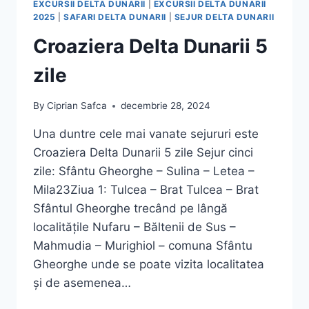
EXCURSII DELTA DUNARII
|
EXCURSII DELTA DUNARII
2025
|
SAFARI DELTA DUNARII
|
SEJUR DELTA DUNARII
Croaziera Delta Dunarii 5
zile
By
Ciprian Safca
decembrie 28, 2024
Una duntre cele mai vanate sejururi este
Croaziera Delta Dunarii 5 zile Sejur cinci
zile: Sfântu Gheorghe – Sulina – Letea –
Mila23Ziua 1: Tulcea – Brat Tulcea – Brat
Sfântul Gheorghe trecând pe lângă
localitățile Nufaru – Băltenii de Sus –
Mahmudia – Murighiol – comuna Sfântu
Gheorghe unde se poate vizita localitatea
și de asemenea…