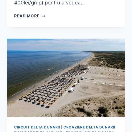
400lei/grup) pentru a vedea…
SEJUR
READ MORE
DELTA
DUNARII
4
ZILE
CIRCUIT DELTA DUNARII
|
CROAZIERE DELTA DUNARII
|