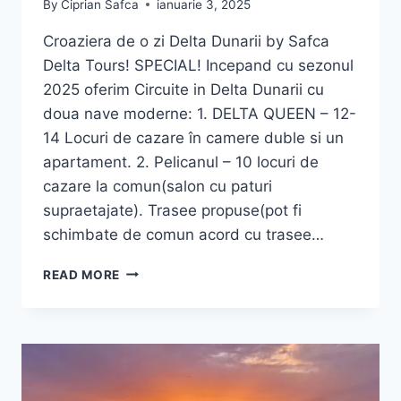
By
Ciprian Safca
ianuarie 3, 2025
Croaziera de o zi Delta Dunarii by Safca
Delta Tours! SPECIAL! Incepand cu sezonul
2025 oferim Circuite in Delta Dunarii cu
doua nave moderne: 1. DELTA QUEEN – 12-
14 Locuri de cazare în camere duble si un
apartament. 2. Pelicanul – 10 locuri de
cazare la comun(salon cu paturi
supraetajate). Trasee propuse(pot fi
schimbate de comun acord cu trasee…
CROAZIERA
READ MORE
DE
O
ZI
DELTA
DUNARII