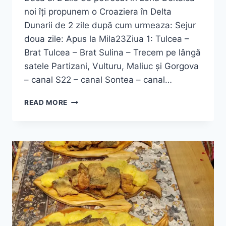
noi îți propunem o Croaziera în Delta
Dunarii de 2 zile după cum urmeaza: Sejur
doua zile: Apus la Mila23Ziua 1: Tulcea –
Brat Tulcea – Brat Sulina – Trecem pe lângă
satele Partizani, Vulturu, Maliuc și Gorgova
– canal S22 – canal Sontea – canal…
CROAZIERA
READ MORE
DELTA
DUNARII
2
ZILE