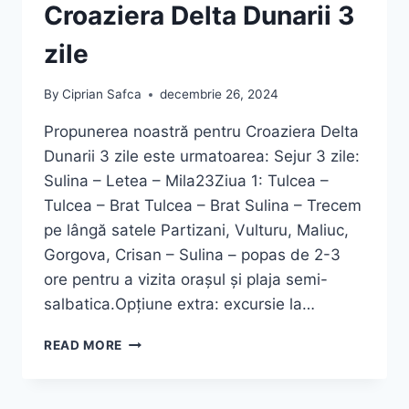
Croaziera Delta Dunarii 3
zile
By
Ciprian Safca
decembrie 26, 2024
Propunerea noastră pentru Croaziera Delta
Dunarii 3 zile este urmatoarea: Sejur 3 zile:
Sulina – Letea – Mila23Ziua 1: Tulcea –
Tulcea – Brat Tulcea – Brat Sulina – Trecem
pe lângă satele Partizani, Vulturu, Maliuc,
Gorgova, Crisan – Sulina – popas de 2-3
ore pentru a vizita orașul și plaja semi-
salbatica.Opțiune extra: excursie la…
CROAZIERA
READ MORE
DELTA
DUNARII
3