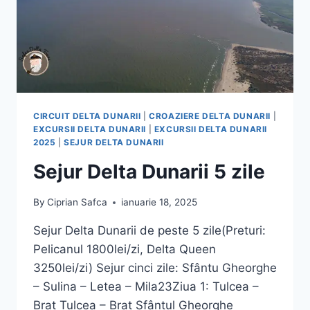
CIRCUIT DELTA DUNARII
|
CROAZIERE DELTA DUNARII
|
EXCURSII DELTA DUNARII
|
EXCURSII DELTA DUNARII
2025
|
SEJUR DELTA DUNARII
Sejur Delta Dunarii 5 zile
By
Ciprian Safca
ianuarie 18, 2025
Sejur Delta Dunarii de peste 5 zile(Preturi:
Pelicanul 1800lei/zi, Delta Queen
3250lei/zi) Sejur cinci zile: Sfântu Gheorghe
– Sulina – Letea – Mila23Ziua 1: Tulcea –
Brat Tulcea – Brat Sfântul Gheorghe