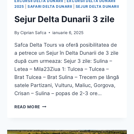
EXCURSII DELTA DUNARII
|
EXCURSII DELTA DUNARII
2025
|
SAFARI DELTA DUNARII
|
SEJUR DELTA DUNARII
Sejur Delta Dunarii 3 zile
By
Ciprian Safca
ianuarie 6, 2025
Safca Delta Tours va oferă posibilitatea de
a petrece un Sejur în Delta Dunarii de 3 zile
după cum urmeaza: Sejur 3 zile: Sulina –
Letea – Mila23Ziua 1: Tulcea – Tulcea –
Brat Tulcea – Brat Sulina – Trecem pe lângă
satele Partizani, Vulturu, Maliuc, Gorgova,
Crisan – Sulina – popas de 2-3 ore…
SEJUR
READ MORE
DELTA
DUNARII
3
ZILE