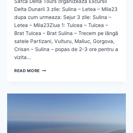
Safca Delta Tours organizeaza Excursii
Delta Dunarii 3 zile: Sulina – Letea – Mila23
dupa cum urmeaza: Sejur 3 zile: Sulina –
Letea – Mila23Ziua 1: Tulcea – Tulcea –
Brat Tulcea – Brat Sulina – Trecem pe lângă
satele Partizani, Vulturu, Maliuc, Gorgova,
Crisan – Sulina – popas de 2-3 ore pentru a
vizita…
EXCURSII
READ MORE
DELTA
DUNARII
3
ZILE