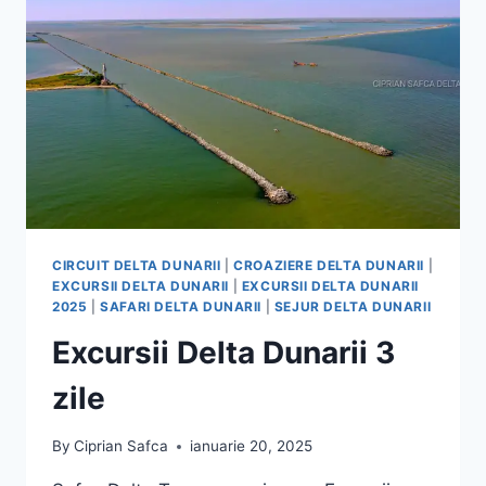
CIRCUIT DELTA DUNARII
|
CROAZIERE DELTA DUNARII
|
EXCURSII DELTA DUNARII
|
EXCURSII DELTA DUNARII
2025
|
SAFARI DELTA DUNARII
|
SEJUR DELTA DUNARII
Excursii Delta Dunarii 3
zile
By
Ciprian Safca
ianuarie 20, 2025