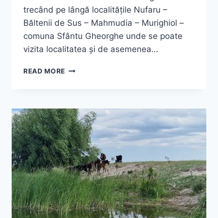
trecând pe lângă localitățile Nufaru –
Băltenii de Sus – Mahmudia – Murighiol –
comuna Sfântu Gheorghe unde se poate
vizita localitatea și de asemenea…
SEJUR
READ MORE
DELTA
DUNARII
5
ZILE