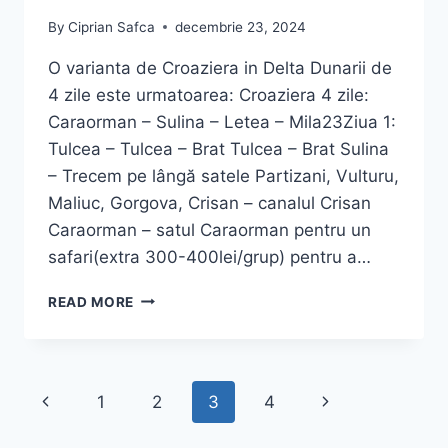
By
Ciprian Safca
decembrie 23, 2024
O varianta de Croaziera in Delta Dunarii de
4 zile este urmatoarea: Croaziera 4 zile:
Caraorman – Sulina – Letea – Mila23Ziua 1:
Tulcea – Tulcea – Brat Tulcea – Brat Sulina
– Trecem pe lângă satele Partizani, Vulturu,
Maliuc, Gorgova, Crisan – canalul Crisan
Caraorman – satul Caraorman pentru un
safari(extra 300-400lei/grup) pentru a…
CROAZIERA
READ MORE
DELTA
DUNARII
4
ZILE
Page
Previous
Next
1
2
3
4
navigation
Page
Page