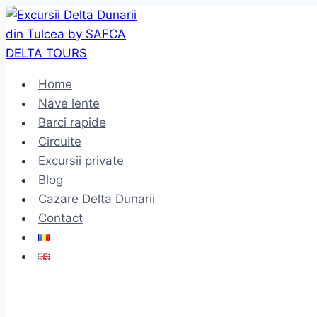
Skip
to
content
Home
Nave lente
Barci rapide
Circuite
Excursii private
Blog
Cazare Delta Dunarii
Contact