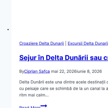
Croaziere Delta Dunarii
|
Excursii Delta Dunar
Sejur în Delta Dunării sau 
By
Ciprian Safca
mai 22, 2026
iunie 8, 2026
Delta Dunării este una dintre acele destinații c
cu peisaje care se schimbă de la un canal la a
ritm mai calm…
Sejur
Read More