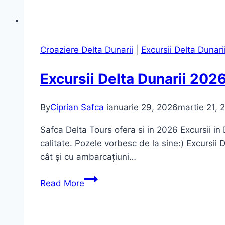
Croaziere Delta Dunarii
|
Excursii Delta Dunari
Excursii Delta Dunarii 2026
By
Ciprian Safca
ianuarie 29, 2026
martie 21, 
Safca Delta Tours ofera si in 2026 Excursii in
calitate. Pozele vorbesc de la sine:) Excursii
cât și cu ambarcațiuni…
Excursii
Read More
Delta
Dunarii
2026