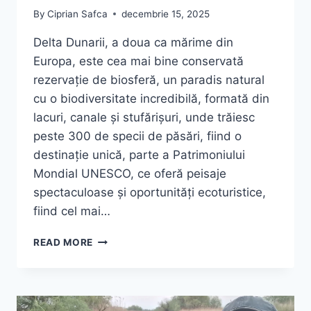
By
Ciprian Safca
decembrie 15, 2025
Delta Dunarii, a doua ca mărime din
Europa, este cea mai bine conservată
rezervație de biosferă, un paradis natural
cu o biodiversitate incredibilă, formată din
lacuri, canale și stufărișuri, unde trăiesc
peste 300 de specii de păsări, fiind o
destinație unică, parte a Patrimoniului
Mondial UNESCO, ce oferă peisaje
spectaculoase și oportunități ecoturistice,
fiind cel mai…
DELTA
READ MORE
DUNARII
–
VINO
SA