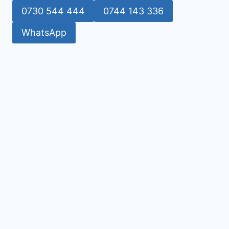
0730 544 444
0744 143 336
WhatsApp
premium bootstrap themes