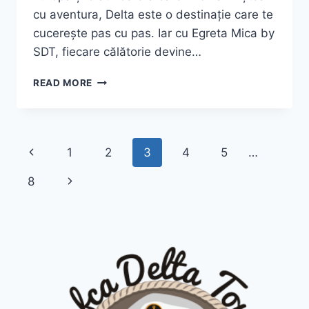
cu aventura, Delta este o destinație care te
cucerește pas cu pas. Iar cu Egreta Mica by
SDT, fiecare călătorie devine…
EXCURSII
READ MORE
ÎN
DELTA
DUNĂRII
2025
Page
Previous
1
2
3
4
5
…
–
EXPERIENȚE
navigation
Page
Next
8
AUTENTICE
ALĂTURI
Page
DE
EGRETA
MICA