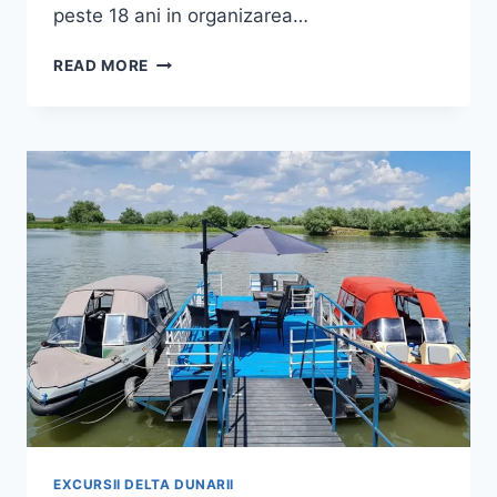
peste 18 ani in organizarea…
PESCUIT
READ MORE
DELTA
DUNARII
–
ALEGE
OAMENI
IMPLICATI
SI
RESPONSABILI,
PESCARI
AMATORI
EXCURSII DELTA DUNARII