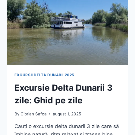
EXCURSII DELTA DUNARII 2025
Excursie Delta Dunarii 3
zile: Ghid pe zile
By
Ciprian Safca
august 1, 2025
Cauți o excursie delta dunarii 3 zile care să
îmbine natură, ritm relaxat și trasee bine