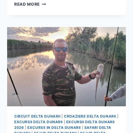
PESCUIT
READ MORE
IN
DELTA
DUNARII
CU
NAVELE
PELICANUL
SI
DELTA
QUEEN
BY
SAFCA
DELTA
TOURS
CIRCUIT DELTA DUNARII
|
CROAZIERE DELTA DUNARII
|
EXCURSII DELTA DUNARII
|
EXCURSII DELTA DUNARII
2026
|
EXCURSII IN DELTA DUNARII
|
SAFARI DELTA