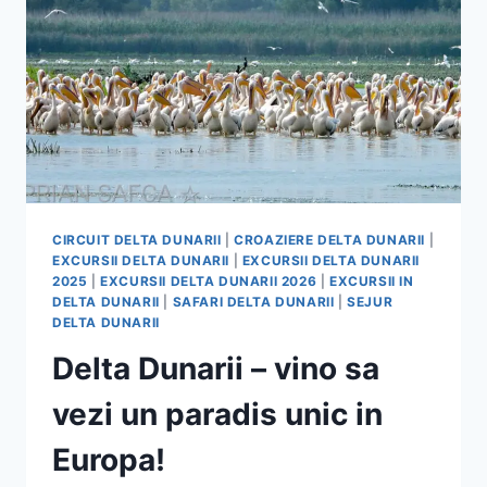
CIRCUIT DELTA DUNARII
|
CROAZIERE DELTA DUNARII
|
EXCURSII DELTA DUNARII
|
EXCURSII DELTA DUNARII
2025
|
EXCURSII DELTA DUNARII 2026
|
EXCURSII IN
DELTA DUNARII
|
SAFARI DELTA DUNARII
|
SEJUR
DELTA DUNARII
Delta Dunarii – vino sa
vezi un paradis unic in
Europa!