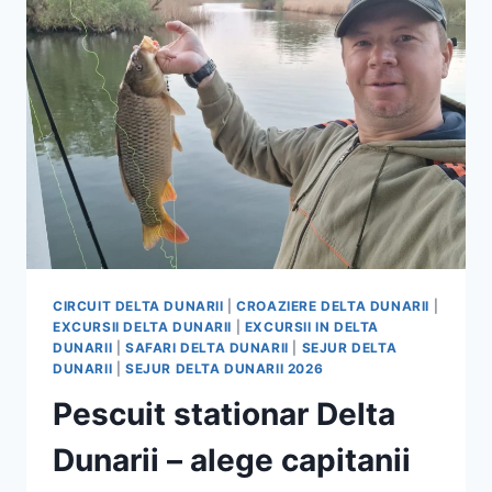
VEZI
UN
PARADIS
UNIC
IN
EUROPA!
CIRCUIT DELTA DUNARII
|
CROAZIERE DELTA DUNARII
|
EXCURSII DELTA DUNARII
|
EXCURSII IN DELTA
DUNARII
|
SAFARI DELTA DUNARII
|
SEJUR DELTA
DUNARII
|
SEJUR DELTA DUNARII 2026
Pescuit stationar Delta
Dunarii – alege capitanii