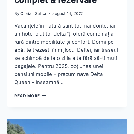
complet & rezervare
By
Ciprian Safca
august 14, 2025
Vacanțele în natură sunt tot mai dorite, iar
un hotel plutitor delta îți oferă combinația
rară dintre mobilitate și confort. Dormi pe
apă, te trezești în mijlocul Deltei, iar traseul
se schimbă de la o zi la alta fără să-ți muți
bagajele. Pentru 2025, opțiunea unei
pensiuni mobile – precum nava Delta
Queen – înseamnă…
HOTEL
READ MORE
PLUTITOR
DELTA:
GHID
COMPLET
&
REZERVARE