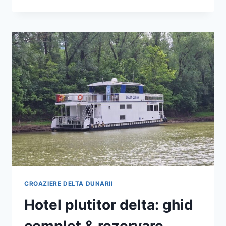
DELTA
DUNARII:
GHID
2025
–
TRASEE
&
REZERVARE
CROAZIERE DELTA DUNARII
Hotel plutitor delta: ghid