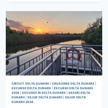
DELTA
DUNARII
–
ALEGE
CAPITANII
SAFCA
DELTA
TOURS
PENTRU
O
EXPERIENTA
CU
TOTUL
SPECIALA!
CIRCUIT DELTA DUNARII
|
CROAZIERE DELTA DUNARII
|
EXCURSII DELTA DUNARII
|
EXCURSII DELTA DUNARII
2026
|
EXCURSII IN DELTA DUNARII
|
SAFARI DELTA
DUNARII
|
SEJUR DELTA DUNARII
|
SEJUR DELTA
DUNARII 2026