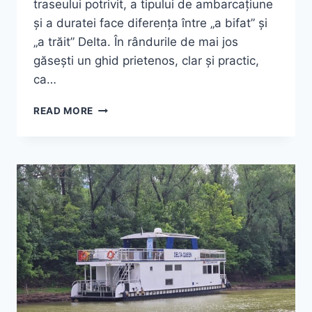
traseului potrivit, a tipului de ambarcațiune
și a duratei face diferența între „a bifat” și
„a trăit” Delta. În rândurile de mai jos
găsești un ghid prietenos, clar și practic,
ca…
EXCURSIE
READ MORE
DELTA
DUNARII:
GHID
2025
–
TRASEE
&
SFATURI