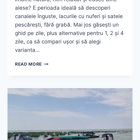
alese? E perioada ideală să descoperi
canalele înguste, lacurile cu nuferi și satele
pescărești, fără grabă. Mai jos găsești un
ghid pe zile, plus alternative pentru 1, 2 și 4
zile, ca să compari ușor și să alegi
varianta…
EXCURSIE
READ MORE
DELTA
DUNARII
3
ZILE:
GHID
PE
ZILE