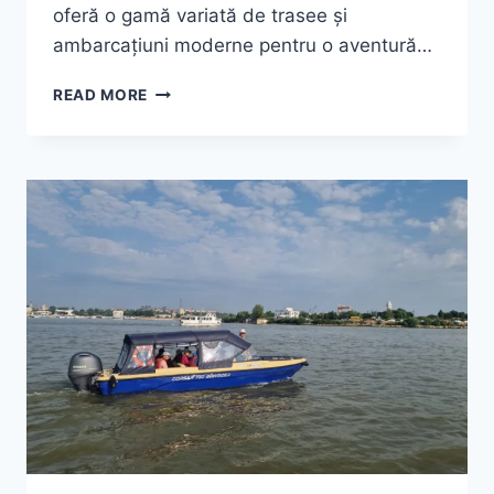
oferă o gamă variată de trasee și
ambarcațiuni moderne pentru o aventură…
CROAZIERA
READ MORE
PE
DUNĂRE
2025
–
DESCOPERĂ
DELTA
ÎNTR-
UN
MOD
UNIC