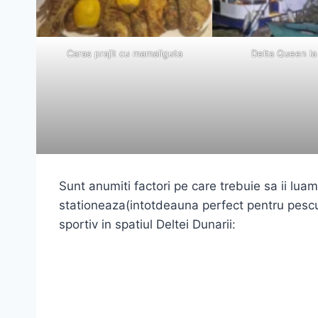
Caras prajit cu mamaliguta
Delta Queen la
Sunt anumiti factori pe care trebuie sa ii lua
stationeaza(intotdeauna perfect pentru pescui
sportiv in spatiul Deltei Dunarii: