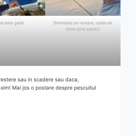
ba este gata!
Dimineata pe racoare, ceata se
duce spre soare:)
crestere sau in scadere sau daca,
axim! Mai jos o postare despre pescuitul