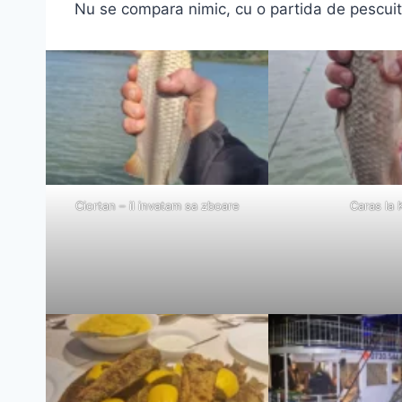
Nu se compara nimic, cu o partida de pescuit 
Ciortan – il invatam sa zboare
Caras la 