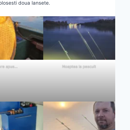
olosesti doua lansete.
pre apus…
Noaptea la pescuit