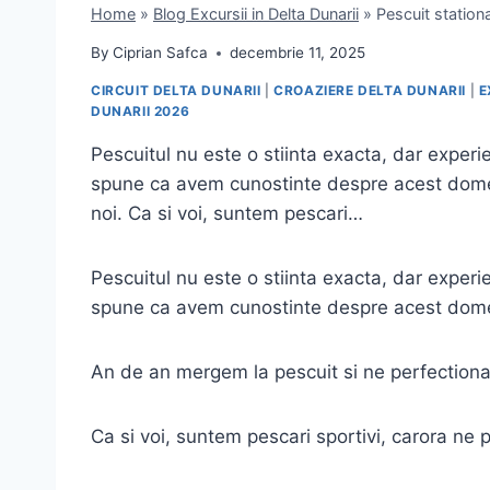
Home
»
Blog Excursii in Delta Dunarii
»
Pescuit stationa
By
Ciprian Safca
decembrie 11, 2025
CIRCUIT DELTA DUNARII
|
CROAZIERE DELTA DUNARII
|
E
DUNARII 2026
Pescuitul nu este o stiinta exacta, dar experi
spune ca avem cunostinte despre acest domeniu
noi. Ca si voi, suntem pescari…
Pescuitul nu este o stiinta exacta, dar experi
spune ca avem cunostinte despre acest dom
An de an mergem la pescuit si ne perfectionam t
Ca si voi, suntem pescari sportivi, carora ne pl