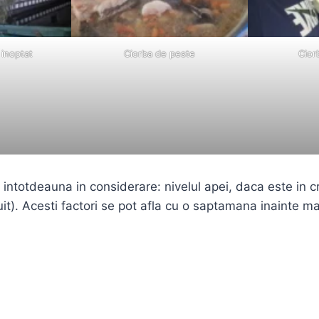
 inoptat
Ciorba de peste
Cior
m intotdeauna in considerare: nivelul apei, daca este in 
t). Acesti factori se pot afla cu o saptamana inainte m