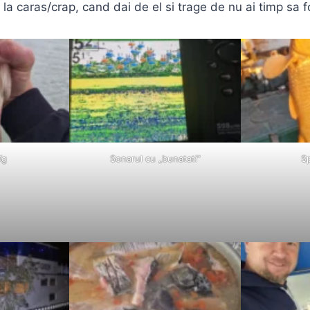
la caras/crap, cand dai de el si trage de nu ai timp sa f
Kg
Sonarul cu „bunatati”
S