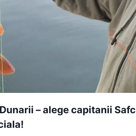
Dunarii – alege capitanii Saf
ciala!