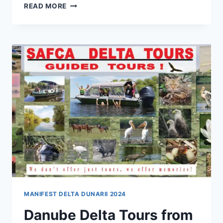
EXCURSII
READ MORE
PENTRU
PASIONAȚII
DE
BIRDWATCHING
ÎN
DELTA
DUNARII
MANIFEST DELTA DUNARII 2024
Danube Delta Tours from