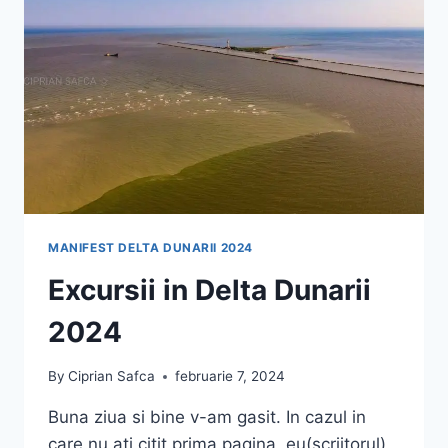
MANIFEST DELTA DUNARII 2024
Excursii in Delta Dunarii
2024
By
Ciprian Safca
februarie 7, 2024
Buna ziua si bine v-am gasit. In cazul in
care nu ati citit prima pagina, eu(scriitorul)