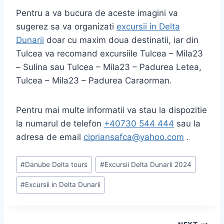
Pentru a va bucura de aceste imagini va
sugerez sa va organizati
excursii in Delta
Dunarii
doar cu maxim doua destinatii, iar din
Tulcea va recomand excursiile Tulcea – Mila23
– Sulina sau Tulcea – Mila23 – Padurea Letea,
Tulcea – Mila23 – Padurea Caraorman.
Pentru mai multe informatii va stau la dispozitie
la numarul de telefon
+40730 544 444
sau la
adresa de email
cipriansafca@yahoo.com
.
Post
#
Danube Delta tours
#
Excursii Delta Dunarii 2024
Tags:
#
Excursii in Delta Dunarii