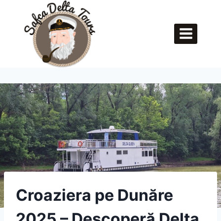
Skip
to
content
Croaziera pe Dunăre
2025 – Descoperă Delta