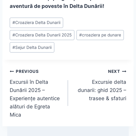
aventură de poveste în Delta Dunării!
Post
#
Croaziera Delta Dunarii
Tags:
#
Croaziera Delta Dunarii 2025
#
croaziera pe dunare
#
Sejur Delta Dunarii
Navigare
PREVIOUS
NEXT
Excursii în Delta
Excursie delta
în
Dunării 2025 –
dunarii: ghid 2025 –
articole
Experiențe autentice
trasee & sfaturi
alături de Egreta
Mica