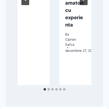
amatori
cu
 24, 2024
experie
nta
By
Ciprian
Safca
decembrie 27, 2025