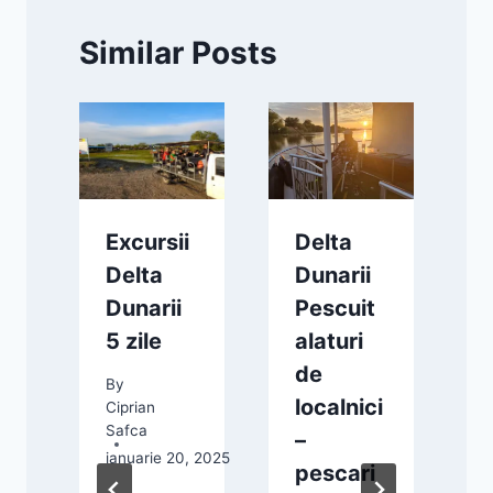
Similar Posts
Excursii
Delta
Delta
Dunarii
Dunarii
Pescuit
y
5 zile
alaturi
de
By
localnici
Ciprian
C
Safca
S
–
ianuarie 20, 2025
i
pescari