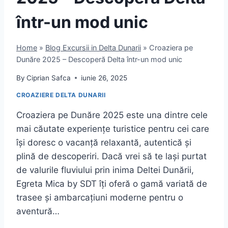
într-un mod unic
Home
»
Blog Excursii in Delta Dunarii
»
Croaziera pe
Dunăre 2025 – Descoperă Delta într-un mod unic
By
Ciprian Safca
iunie 26, 2025
CROAZIERE DELTA DUNARII
Croaziera pe Dunăre 2025 este una dintre cele
mai căutate experiențe turistice pentru cei care
își doresc o vacanță relaxantă, autentică și
plină de descoperiri. Dacă vrei să te lași purtat
de valurile fluviului prin inima Deltei Dunării,
Egreta Mica by SDT îți oferă o gamă variată de
trasee și ambarcațiuni moderne pentru o
aventură…