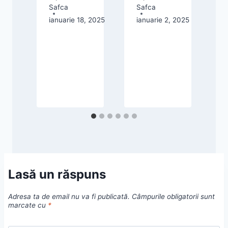
Safca
Safca
S
ianuarie 18, 2025
ianuarie 2, 2025
m
024
Lasă un răspuns
Adresa ta de email nu va fi publicată.
Câmpurile obligatorii sunt
marcate cu
*