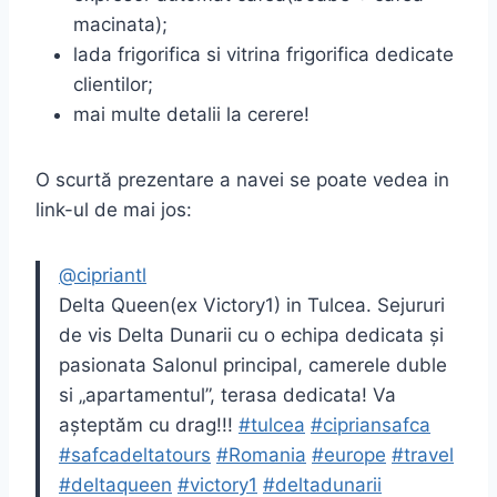
macinata);
lada frigorifica si vitrina frigorifica dedicate
clientilor;
mai multe detalii la cerere!
O scurtă prezentare a navei se poate vedea in
link-ul de mai jos:
@cipriantl
Delta Queen(ex Victory1) in Tulcea. Sejururi
de vis Delta Dunarii cu o echipa dedicata și
pasionata Salonul principal, camerele duble
si „apartamentul”, terasa dedicata! Va
așteptăm cu drag!!!
#tulcea
#cipriansafca
#safcadeltatours
#Romania
#europe
#travel
#deltaqueen
#victory1
#deltadunarii