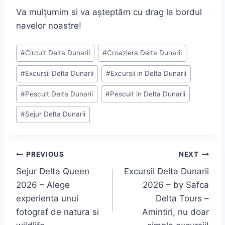
Va mulțumim si va așteptăm cu drag la bordul
navelor noastre!
Post
#
Circuit Delta Dunarii
#
Croaziera Delta Dunarii
Tags:
#
Excursii Delta Dunarii
#
Excursii in Delta Dunarii
#
Pescuit Delta Dunarii
#
Pescuit in Delta Dunarii
#
Sejur Delta Dunarii
Navigare
PREVIOUS
NEXT
Sejur Delta Queen
Excursii Delta Dunarii
în
2026 – Alege
2026 – by Safca
articole
experienta unui
Delta Tours –
fotograf de natura si
Amintiri, nu doar