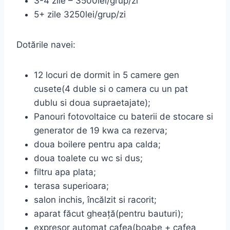
3-4 zile – 3500lei/grup/zi
5+ zile 3250lei/grup/zi
Dotările navei:
12 locuri de dormit in 5 camere gen
cusete(4 duble si o camera cu un pat
dublu si doua supraetajate);
Panouri fotovoltaice cu baterii de stocare si
generator de 19 kwa ca rezerva;
doua boilere pentru apa calda;
doua toalete cu wc si dus;
filtru apa plata;
terasa superioara;
salon inchis, încălzit si racorit;
aparat făcut gheață(pentru bauturi);
expresor automat cafea(boabe + cafea