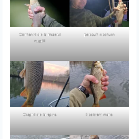
Ciortanul de la mizeul
pescuit nocturn
noptii
Crapul de la apus
Rosioara mare