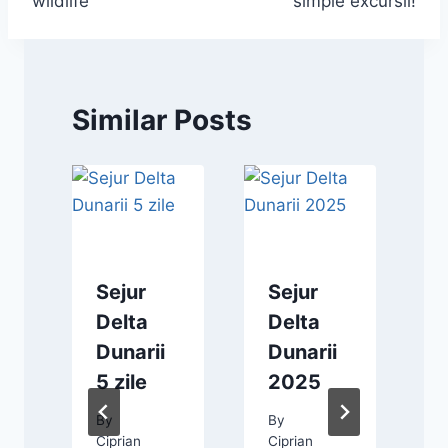
wildlife
simple excursii!
Similar Posts
Sejur
Sejur
Delta
Delta
Dunarii
Dunarii
e
5 zile
2025
y
By
By
Ciprian
Ciprian
C