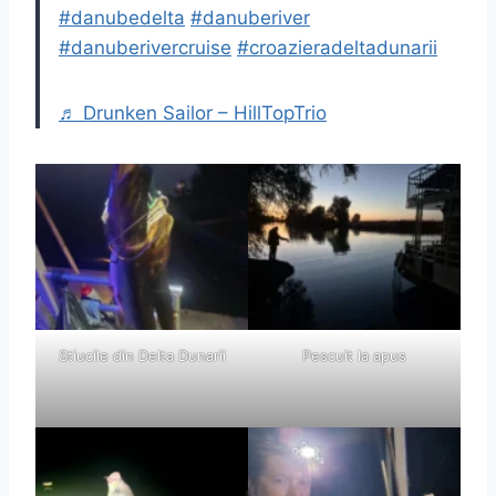
#danubedelta
#danuberiver
#danuberivercruise
#croazieradeltadunarii
♬ Drunken Sailor – HillTopTrio
Stiucile din Delta Dunarii
Pescuit la apus