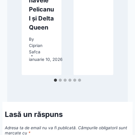
navele
Pelicanu
l și Delta
23, 2025
Queen
By
Ciprian
Safca
ianuarie 10, 2026
Lasă un răspuns
Adresa ta de email nu va fi publicată.
Câmpurile obligatorii sunt
marcate cu
*