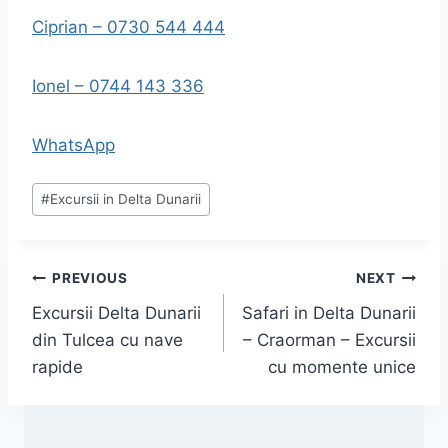
Ciprian – 0730 544 444
Ionel – 0744 143 336
WhatsApp
Post
#
Excursii in Delta Dunarii
Tags:
Navigare
PREVIOUS
NEXT
Excursii Delta Dunarii
Safari in Delta Dunarii
în
din Tulcea cu nave
– Craorman – Excursii
articole
rapide
cu momente unice