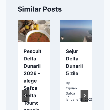
Similar Posts
a
Pescuit
Sejur
Delta
Delta
i
Dunarii
Dunarii
2026 –
5 zile
alege
By
i
Safca
Ciprian
C
Safca
S
Delta
ianuarie 18, 2025
m
Tours: