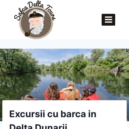
Skip
to
content
Excursii cu barca in
Delta Dunarii