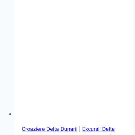
by
Safca
Delta
Tours
–
Amintiri,
nu
doar
simple
excursii!
Croaziere Delta Dunarii
|
Excursii Delta