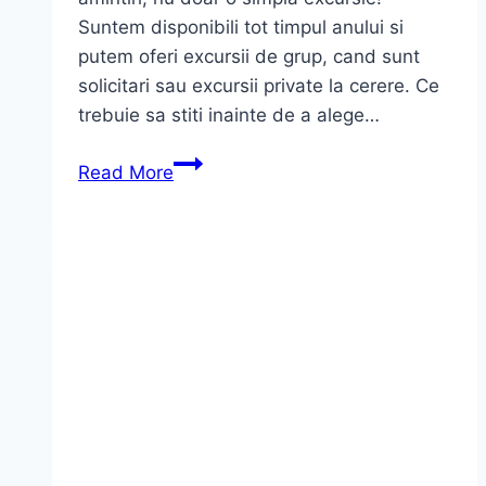
Suntem disponibili tot timpul anului si
putem oferi excursii de grup, cand sunt
solicitari sau excursii private la cerere. Ce
trebuie sa stiti inainte de a alege…
Excursii
Read More
in
Delta
Dunarii
2026
–
SAFCA
DELTA
TOURS
Tulcea
–
cea