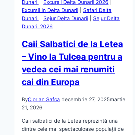
Dunarii
|
Excursii Delta Dunarii 2026
|
Excursii in Delta Dunarii
|
Safari Delta
Dunarii
|
Sejur Delta Dunarii
|
Sejur Delta
Dunarii 2026
Caii Salbatici de la Letea
– Vino la Tulcea pentru a
vedea cei mai renumiti
cai din Europa
By
Ciprian Safca
decembrie 27, 2025
martie
21, 2026
Caii salbatici de la Letea reprezintă una
dintre cele mai spectaculoase populații de