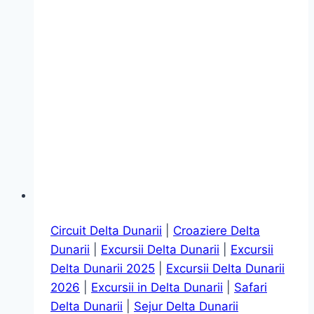
Circuit Delta Dunarii
|
Croaziere Delta
Dunarii
|
Excursii Delta Dunarii
|
Excursii
Delta Dunarii 2025
|
Excursii Delta Dunarii
2026
|
Excursii in Delta Dunarii
|
Safari
Delta Dunarii
|
Sejur Delta Dunarii