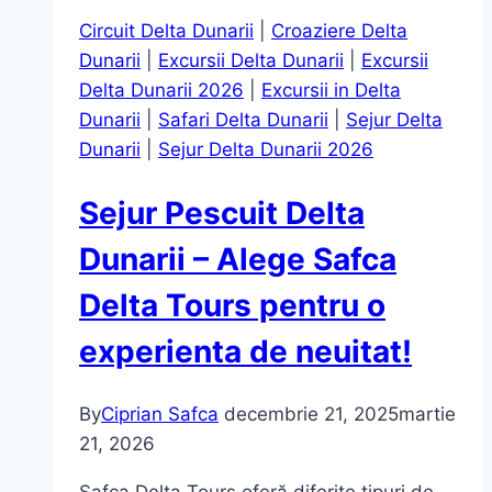
Circuit Delta Dunarii
|
Croaziere Delta
Dunarii
|
Excursii Delta Dunarii
|
Excursii
Delta Dunarii 2026
|
Excursii in Delta
Dunarii
|
Safari Delta Dunarii
|
Sejur Delta
Dunarii
|
Sejur Delta Dunarii 2026
Sejur Pescuit Delta
Dunarii – Alege Safca
Delta Tours pentru o
experienta de neuitat!
By
Ciprian Safca
decembrie 21, 2025
martie
21, 2026