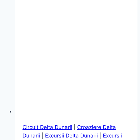
Tours
pentru
o
experienta
de
neuitat!
Circuit Delta Dunarii
|
Croaziere Delta
Dunarii
|
Excursii Delta Dunarii
|
Excursii