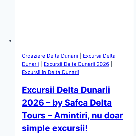
Croaziere Delta Dunarii
|
Excursii Delta
Dunarii
|
Excursii Delta Dunarii 2026
|
Excursii in Delta Dunarii
Excursii Delta Dunarii
2026 – by Safca Delta
Tours – Amintiri, nu doar
simple excursii!