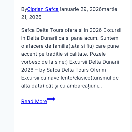
By
Ciprian Safca
ianuarie 29, 2026
martie
21, 2026
Safca Delta Tours ofera si in 2026 Excursii
in Delta Dunarii ca si pana acum. Suntem
o afacere de familie(tata si fiu) care pune
accent pe traditie si calitate. Pozele
vorbesc de la sine:) Excursii Delta Dunarii
2026 – by Safca Delta Tours Oferim
Excursii cu nave lente/clasice(turismul de
alta data) cât și cu ambarcațiuni…
Excursii
Read More
Delta
Dunarii
2026
–