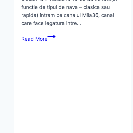
functie de tipul de nava – clasica sau
rapida) intram pe canalul Mila36, canal
care face legatura intre…
Croaziera
Read More
pe
Dunare
2026
–
Experienta
ta
incepe
alaturi
de
noi!