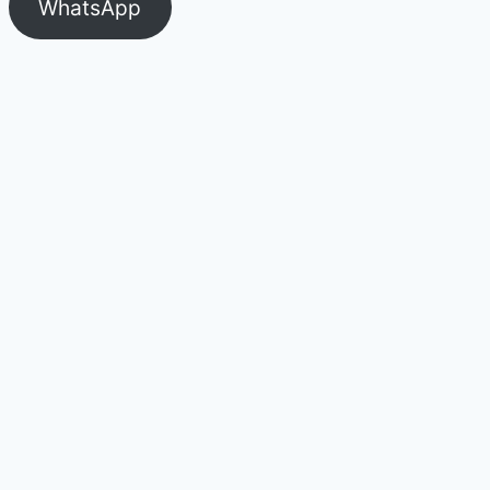
WhatsApp
premium bootstrap themes