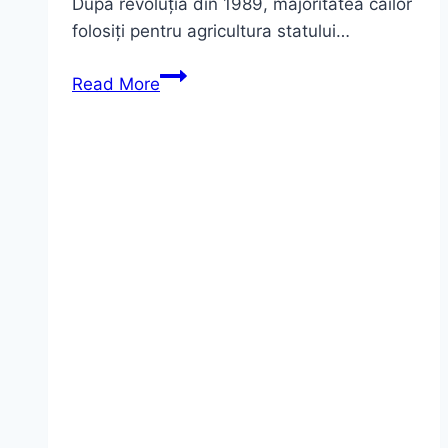
După revoluția din 1989, majoritatea cailor
folosiți pentru agricultura statului…
Caii
Read More
de
la
Letea,
Delta
Dunarii:
Paradis
Unesco
la
cateva
ore
distanta