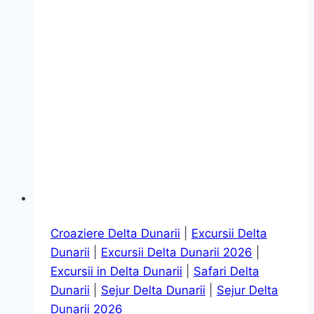
Tulcea
pentru
a
vedea
cei
mai
renumiti
cai
din
Europa
Croaziere Delta Dunarii
|
Excursii Delta
Dunarii
|
Excursii Delta Dunarii 2026
|
Excursii in Delta Dunarii
|
Safari Delta
Dunarii
|
Sejur Delta Dunarii
|
Sejur Delta
Dunarii 2026