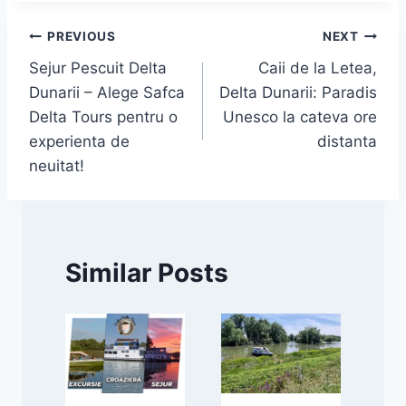
Navigare
PREVIOUS
NEXT
Sejur Pescuit Delta
Caii de la Letea,
în
Dunarii – Alege Safca
Delta Dunarii: Paradis
articole
Delta Tours pentru o
Unesco la cateva ore
experienta de
distanta
neuitat!
Similar Posts