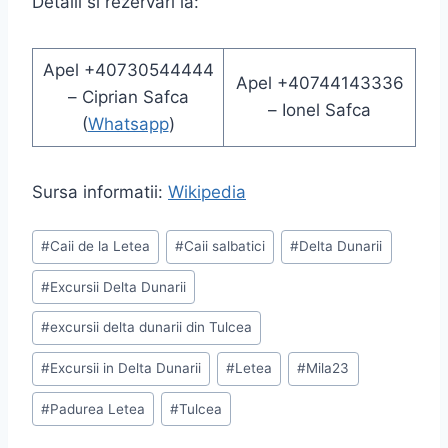
Detalii si rezervari la:
Apel +40730544444
Apel +40744143336
– Ciprian Safca
– Ionel Safca
(
Whatsapp
)
Sursa informatii:
Wikipedia
Post
#
Caii de la Letea
#
Caii salbatici
#
Delta Dunarii
Tags:
#
Excursii Delta Dunarii
#
excursii delta dunarii din Tulcea
#
Excursii in Delta Dunarii
#
Letea
#
Mila23
#
Padurea Letea
#
Tulcea