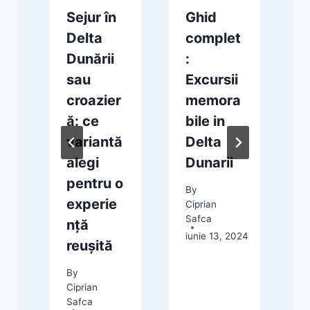
Sejur în
Ghid
Delta
complet
Dunării
:
sau
Excursii
croazier
memora
ă: ce
bile in
variantă
Delta
, 2025
alegi
Dunarii
pentru o
By
experie
Ciprian
Safca
nță
iunie 13, 2024
reușită
C
S
By
d
Ciprian
Safca