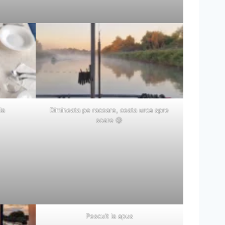
la
Dimineata pe racoare, ceata urca spre
soare 😀
Pescuit la apus