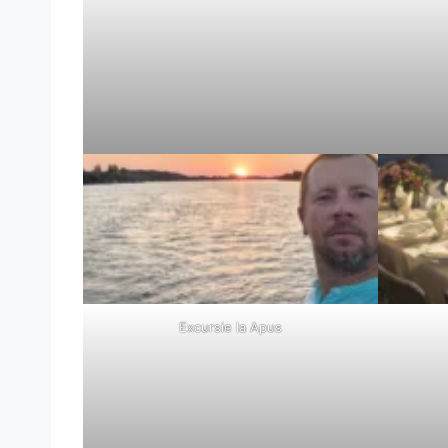
Excursie la Apus