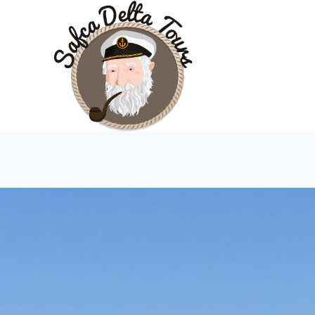
Skip
to
content