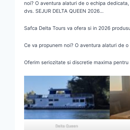
noi? O aventura alaturi de o echipa dedicata,
dvs. SEJUR DELTA QUEEN 2026…
Safca Delta Tours va ofera si in 2026 produs
Ce va propunem noi? O aventura alaturi de o 
Oferim seriozitate si discretie maxima pentru
Delta Queen