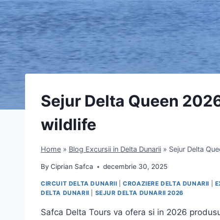
Sejur Delta Queen 2026 
wildlife
Home
»
Blog Excursii in Delta Dunarii
»
Sejur Delta Que
By
Ciprian Safca
decembrie 30, 2025
CIRCUIT DELTA DUNARII
|
CROAZIERE DELTA DUNARII
|
E
DELTA DUNARII
|
SEJUR DELTA DUNARII 2026
Safca Delta Tours va ofera si in 2026 produs