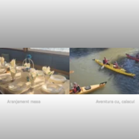
Aranjament masa
Aventura cu, caiacul