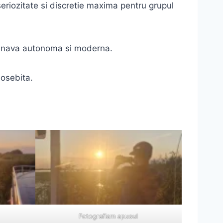
eriozitate si discretie maxima pentru grupul
 o nava autonoma si moderna.
eosebita.
Fotografiam apusul