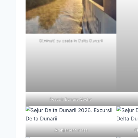
Dimineti cu ceata in Delta Dunarii
Pescuit Dunare Veche
Aranjament masa
C