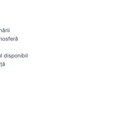
ării
mosferă
l disponibil
nță