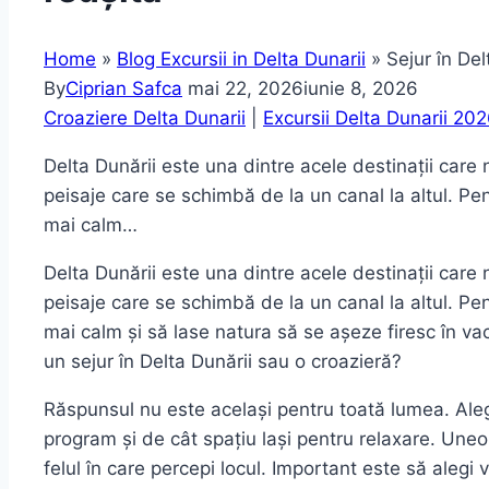
Home
»
Blog Excursii in Delta Dunarii
»
Sejur în Del
By
Ciprian Safca
mai 22, 2026
iunie 8, 2026
Croaziere Delta Dunarii
|
Excursii Delta Dunarii 20
Delta Dunării este una dintre acele destinații care n
peisaje care se schimbă de la un canal la altul. Pe
mai calm…
Delta Dunării este una dintre acele destinații care n
peisaje care se schimbă de la un canal la altul. Pe
mai calm și să lase natura să se așeze firesc în vac
un sejur în Delta Dunării sau o croazieră?
Răspunsul nu este același pentru toată lumea. Aleger
program și de cât spațiu lași pentru relaxare. Uneo
felul în care percepi locul. Important este să alegi