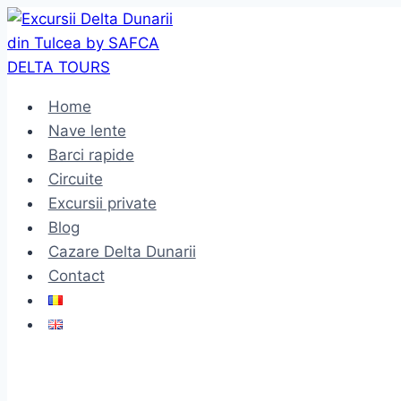
Skip
to
content
Home
Nave lente
Barci rapide
Circuite
Excursii private
Blog
Cazare Delta Dunarii
Contact