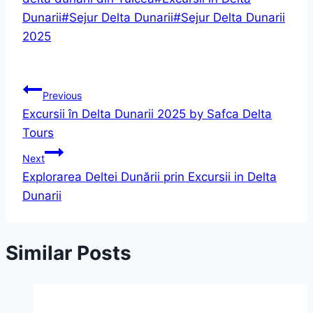
Dunarii
#
Sejur Delta Dunarii
#
Sejur Delta Dunarii
2025
Navigare
Previous
Excursii în Delta Dunarii 2025 by Safca Delta
în
Tours
articole
Next
Explorarea Deltei Dunării prin Excursii in Delta
Dunarii
Similar Posts