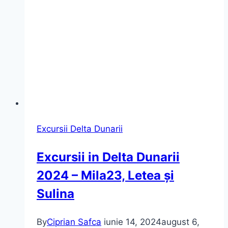
corect
Excursii Delta Dunarii
Excursii in Delta Dunarii
2024 – Mila23, Letea și
Sulina
By
Ciprian Safca
iunie 14, 2024
august 6,