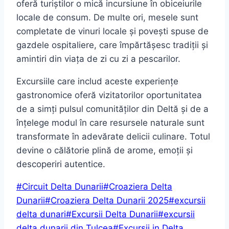
oferă turiștilor o mică incursiune în obiceiurile
locale de consum. De multe ori, mesele sunt
completate de vinuri locale și povești spuse de
gazdele ospitaliere, care împărtășesc tradiții și
amintiri din viața de zi cu zi a pescarilor.
Excursiile care includ aceste experiențe
gastronomice oferă vizitatorilor oportunitatea
de a simți pulsul comunităților din Deltă și de a
înțelege modul în care resursele naturale sunt
transformate în adevărate delicii culinare. Totul
devine o călătorie plină de arome, emoții și
descoperiri autentice.
Post
#
Circuit Delta Dunarii
#
Croaziera Delta
Tags:
Dunarii
#
Croaziera Delta Dunarii 2025
#
excursii
delta dunari
#
Excursii Delta Dunarii
#
excursii
delta dunarii din Tulcea
#
Excursii in Delta