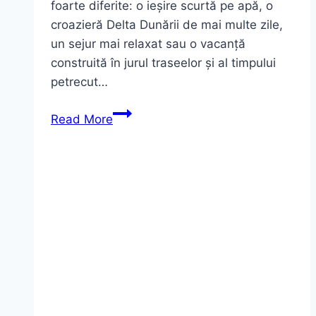
foarte diferite: o ieșire scurtă pe apă, o
croazieră Delta Dunării de mai multe zile,
un sejur mai relaxat sau o vacanță
construită în jurul traseelor și al timpului
petrecut…
Excursii
Read More
în
Delta
Dunării
prețuri:
ce
influențează
costul
și
cum
alegi