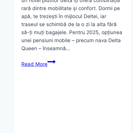
un hotel plutitor delta îți oferă combinația
rară dintre mobilitate și confort. Dormi pe
apă, te trezești în mijlocul Deltei, iar
traseul se schimbă de la o zi la alta fără
să-ți muți bagajele. Pentru 2025, opțiunea
unei pensiuni mobile – precum nava Delta
Queen – înseamnă…
Hotel
Read More
plutitor
delta:
ghid
complet
&
rezervare