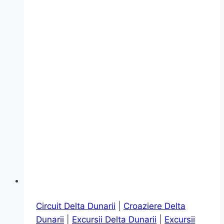
–
Mila23,
Letea
și
Sulina
Circuit Delta Dunarii
|
Croaziere Delta
Dunarii
|
Excursii Delta Dunarii
|
Excursii