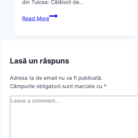
din Tulcea: Călătorii de…
Excursii
Read More
cu
barca
in
Delta
Dunarii
Lasă un răspuns
Adresa ta de email nu va fi publicată.
Câmpurile obligatorii sunt marcate cu
*