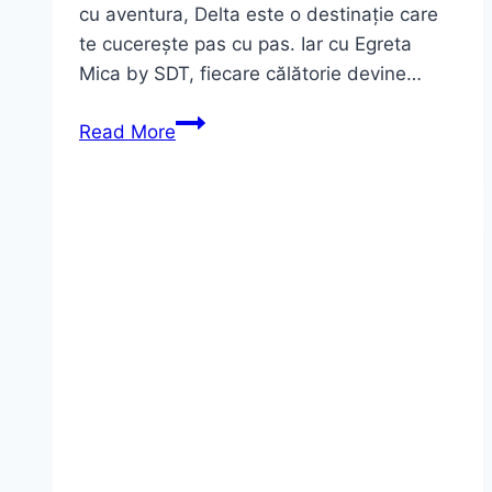
cu aventura, Delta este o destinație care
te cucerește pas cu pas. Iar cu Egreta
Mica by SDT, fiecare călătorie devine…
Excursii
Read More
în
Delta
Dunării
2025
–
Experiențe
autentice
alături
de
Egreta
Mica