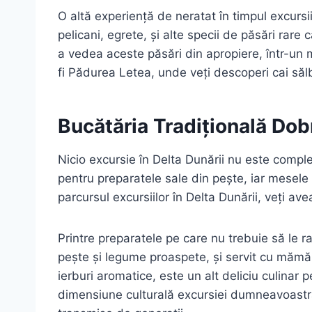
O altă experiență de neratat în timpul excursi
pelicani, egrete, și alte specii de păsări rar
a vedea aceste păsări din apropiere, într-un 
fi Pădurea Letea, unde veți descoperi cai sălb
Bucătăria Tradițională Dobr
Nicio excursie în Delta Dunării nu este compl
pentru preparatele sale din pește, iar mesele 
parcursul excursiilor în Delta Dunării, veți av
Printre preparatele pe care nu trebuie să le 
pește și legume proaspete, și servit cu mămăl
ierburi aromatice, este un alt deliciu culinar 
dimensiune culturală excursiei dumneavoastră,