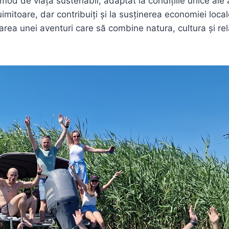
mod de viață sustenabil, adaptat la condițiile unice ale a
imitoare, dar contribuiți și la susținerea economiei local
area unei aventuri care să combine natura, cultura și rela