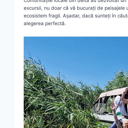
Comunitățile locale din delta au dezvoltat un 
excursii, nu doar că vă bucurați de peisajele u
ecosistem fragil. Așadar, dacă sunteți în căut
alegerea perfectă.