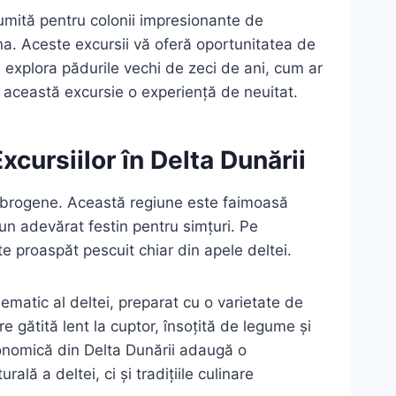
numită pentru colonii impresionante de
ana. Aceste excursii vă oferă oportunitatea de
 explora pădurile vechi de zeci de ani, cum ar
in această excursie o experiență de neuitat.
cursiilor în Delta Dunării
 dobrogene. Această regiune este faimoasă
 un adevărat festin pentru simțuri. Pe
ște proaspăt pescuit chiar din apele deltei.
ematic al deltei, preparat cu o varietate de
gătită lent la cuptor, însoțită de legume și
stronomică din Delta Dunării adaugă o
ă a deltei, ci și tradițiile culinare