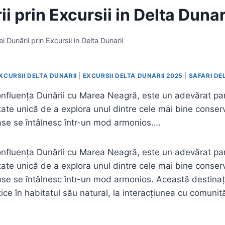
i prin Excursii in Delta Dunar
i Dunării prin Excursii in Delta Dunarii
XCURSII DELTA DUNARII
|
EXCURSII DELTA DUNARII 2025
|
SAFARI DE
 confluența Dunării cu Marea Neagră, este un adevărat par
nitate unică de a explora unul dintre cele mai bine cons
oase se întâlnesc într-un mod armonios….
 confluența Dunării cu Marea Neagră, este un adevărat par
nitate unică de a explora unul dintre cele mai bine cons
loase se întâlnesc într-un mod armonios. Această destin
ce în habitatul său natural, la interacțiunea cu comunită