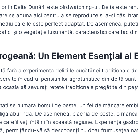
ilor în Delta Dunării este birdwatching-ul. Delta este re
e care se adună aici pentru a se reproduce și a-și găsi hr
mediu care le este perfect adaptat. De asemenea, puteți
atici și o vegetație luxuriantă, caracteristici care fac d
ogeană: Un Element Esențial al Ex
etă fără a experimenta deliciile bucătăriei tradiționale
servite în cadrul pensiunilor agroturistice din deltă sunt
ea ocazia să savurați rețete tradiționale pregătite din pe
ratați se numără borșul de pește, un fel de mâncare embl
igă aburindă. De asemenea, plachia de pește, o mâncare 
pe care îl veți întâlni în această regiune. Experiența ga
 permițându-vă să descoperiți nu doar frumusețea natural