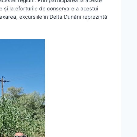
cestei regiuni. Prin participarea la aceste
e și la eforturile de conservare a acestui
xarea, excursiile în Delta Dunării reprezintă