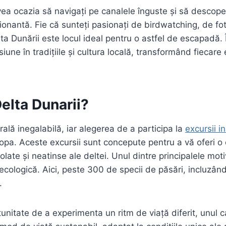
 avea ocazia să navigați pe canalele înguste și să descop
onantă. Fie că sunteți pasionați de birdwatching, de foto
lta Dunării este locul ideal pentru o astfel de escapadă. 
rsiune în tradițiile și cultura locală, transformând fiecar
Delta Dunarii?
ală inegalabilă, iar alegerea de a participa la
excursii i
opa. Aceste excursii sunt concepute pentru a vă oferi o 
late și neatinse ale deltei. Unul dintre principalele moti
ecologică. Aici, peste 300 de specii de păsări, incluzând 
.
rtunitate de a experimenta un ritm de viață diferit, unul